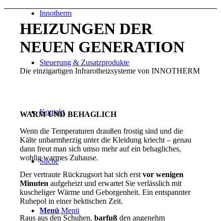
Innotherm
HEIZUNGEN DER
NEUEN GENERATION
Steuerung & Zusatzprodukte
Die einzigartigen Infrarotheizsysteme von INNOTHERM
Kontakt
WARM UND BEHAGLICH
Wenn die Temperaturen draußen frostig sind und die
Kälte unbarmherzig unter die Kleidung kriecht – genau
dann freut man sich umso mehr auf ein behagliches,
wohlig warmes Zuhause.
Suche
Der vertraute Rückzugsort hat sich erst
vor wenigen
Minuten
aufgeheizt und erwartet Sie verlässlich mit
kuscheliger Wärme und Geborgenheit. Ein entspannter
Ruhepol in einer hektischen Zeit.
Menü
Menü
Raus aus den Schuhen,
barfuß
den angenehm